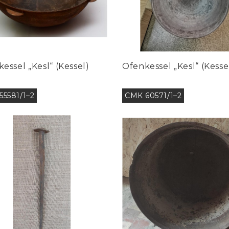
essel „Kesl“ (Kessel)
Ofenkessel „Kesl“ (Kesse
55581/1–2
СМК 60571/1–2