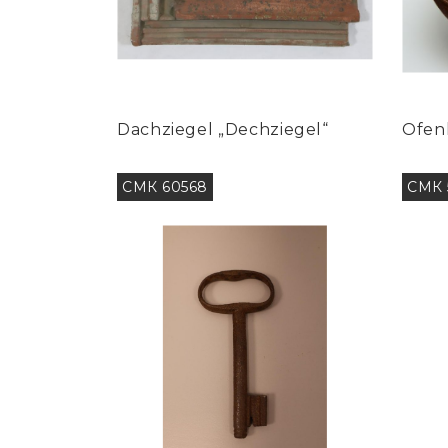
Dachziegel „Dechziegel“
Ofenk
СМК 60568
СМК 