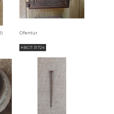
l)
Ofentür
НВСП 31724