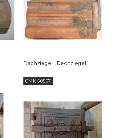
“
Dachziegel „Dechziegel“
СМК 60567