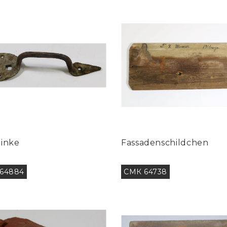
linke
Fassadenschildchen
64884
СМК 64738