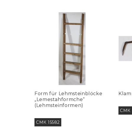
Form für Lehmsteinblöcke
Klam
„Lemestahformche“
(Lehmsteinformen)
СМК 
СМК 15582