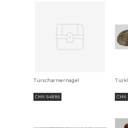
Türscharniernagel
Türk
СМК 64886
СМК 