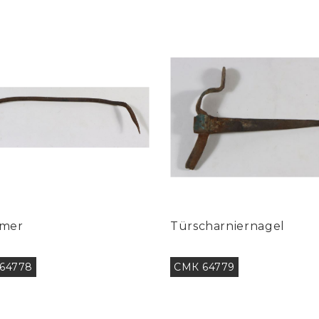
mer
Türscharniernagel
64778
СМК 64779