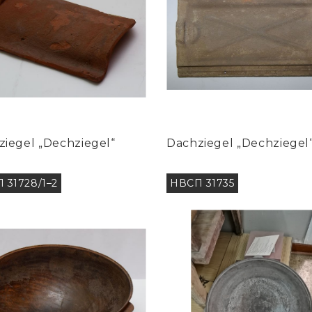
ziegel „Dechziegel“
Dachziegel „Dechziegel
 31728/1–2
НВСП 31735