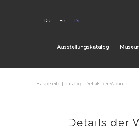
Ru
En
De
Ausstellungskatalog
Museum
Hauptseite
|
Katalog
|
Details der Wohnung
Details der