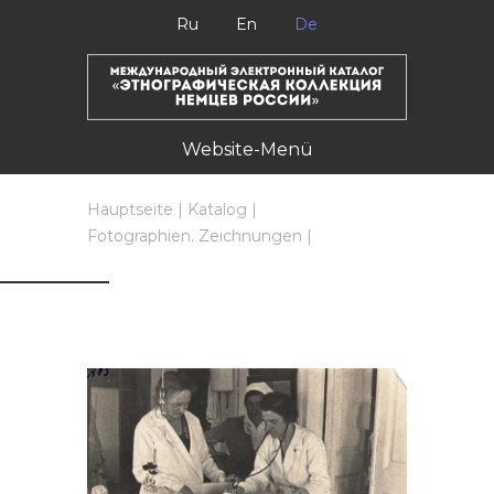
Ru
En
De
Website-Menü
Hauptseite
|
Katalog
|
Fotographien. Zeichnungen
|