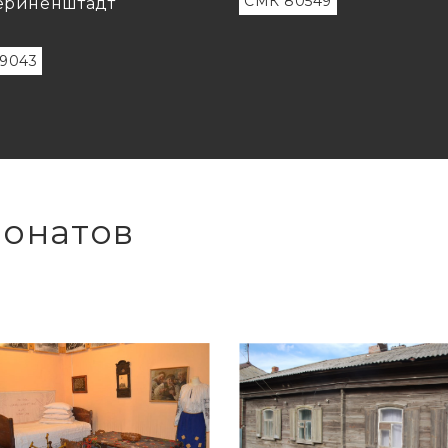
СМК 80549
ериненштадт
9043
понатов