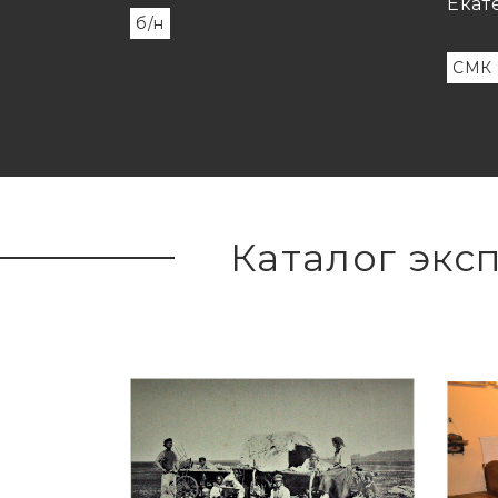
Екат
б/н
СМК 
Каталог экс