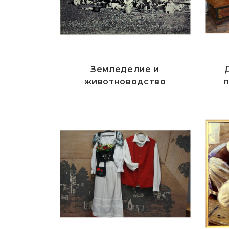
Земледелие и
животноводство
п