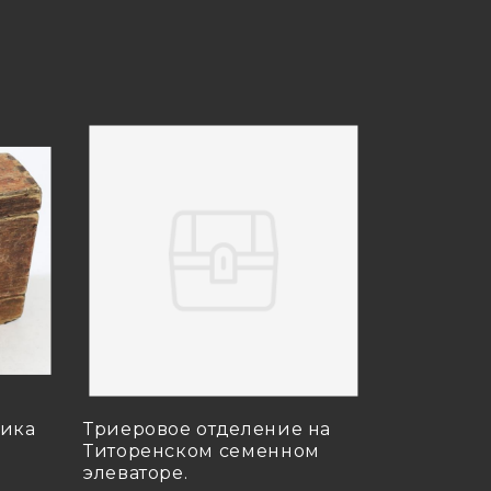
ника
Триеровое отделение на
Титоренском семенном
элеваторе.