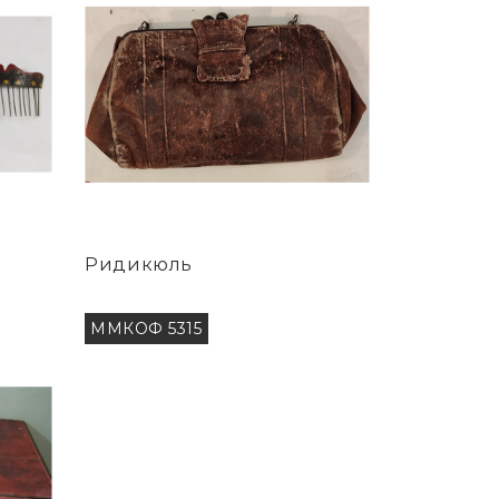
Ридикюль
ММКОФ 5315