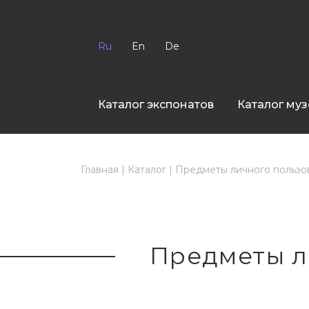
Ru
En
De
Каталог экспонатов
Каталог муз
Главная
|
Каталог
|
Предметы личного пользо
Предметы л