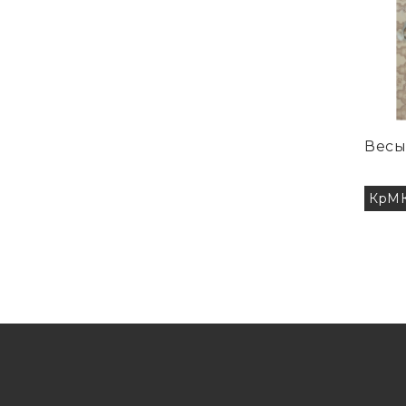
Весы
КрМК