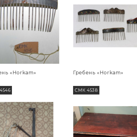
ень «Horkam»
Гребень «Horkam»
4546
СМК 4538