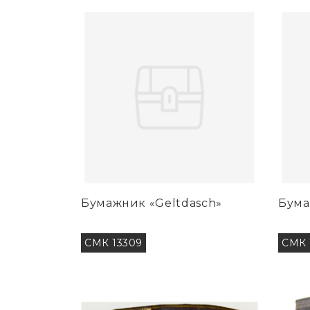
Бумажник «Geltdasch»
Бума
СМК 13309
СМК 