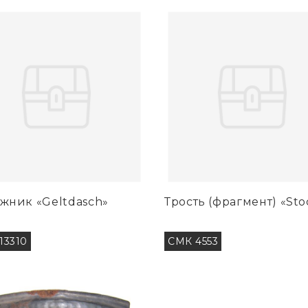
жник «Geltdasch»
Трость (фрагмент) «Sto
13310
СМК 4553