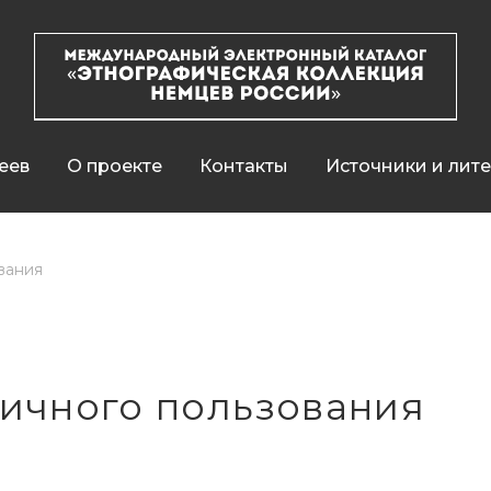
еев
О проекте
Контакты
Источники и лит
вания
ичного пользования