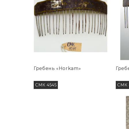
Гребень «Horkam»
Греб
СМК 4545
СМК 