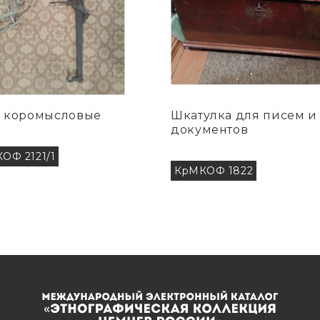
 коромысловые
Шкатулка для писем и
документов
ОФ 2121/1
КрМКОФ 1822