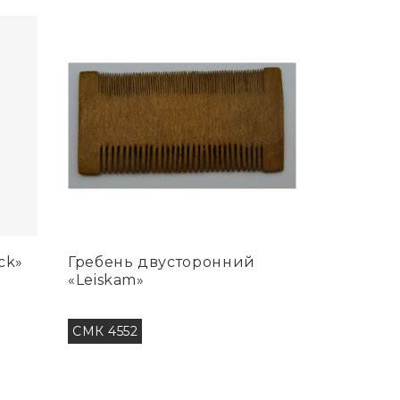
ck»
Гребень двусторонний
«Leiskam»
СМК 4552