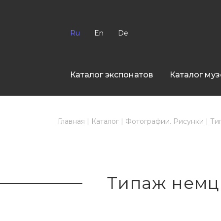
Ru
En
De
Каталог экспонатов
Каталог муз
Главная
|
Каталог
|
Фотографии. Рисунки
|
Ти
Типаж немца