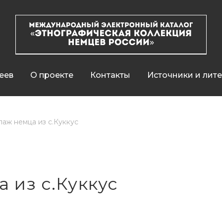
еев
О проекте
Контакты
Источники и лит
паж немца из с.Куккус
 из с.Куккус