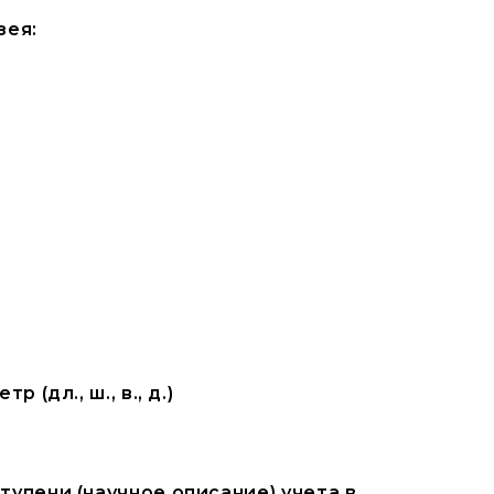
зея:
(дл., ш., в., д.)
упени (научное описание) учета в