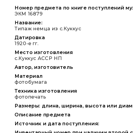
Номер предмета по книге поступлений му
ЭКМ 16879
Название:
Типаж немца из с.Куккус
Датировка
1920-е гг.
Место изготовления
с.Куккус АССР НП
Автор, изготовитель
Материал
фотобумага
Техника изготовления
фотопечать
Размеры: длина, ширина, высота или диаметр 
Описание предмета
Источник и дата поступления:
Инвентарный номер при наличии второй ст