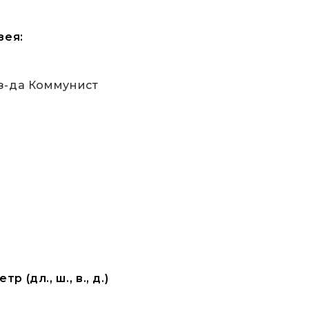
зея:
 з-да Коммунист
(дл., ш., в., д.)