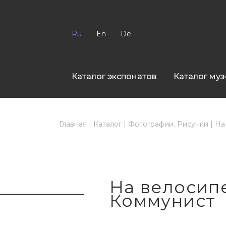
Ru
En
De
Каталог экспонатов
Каталог муз
Главная
|
Каталог
|
Фотографии. Рисунки
|
На
На велосипе
Коммунист