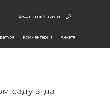
Вход в личный кабинет
ература
Комментарии
Анкета
м саду з-да