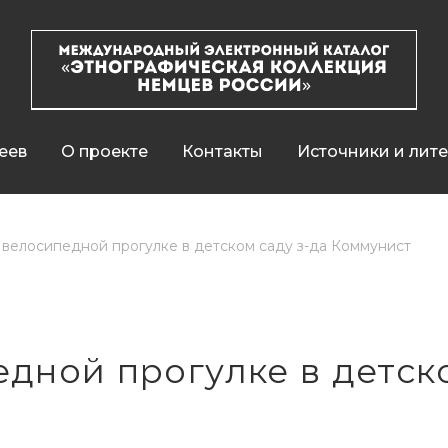
еев
О проекте
Контакты
Источники и лит
 велосипедной прогулке в детском саду з-да Коммунист
дной прогулке в детско