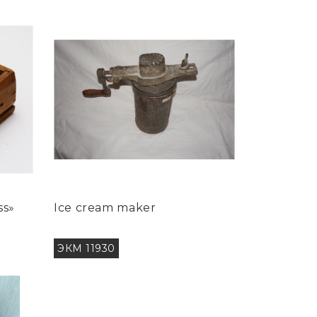
ss»
Ice cream maker
ЭКМ 11930