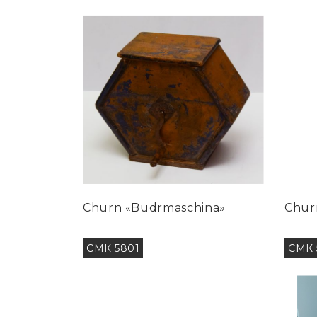
Churn «Budrmaschina»
Chur
СМК 5801
СМК 