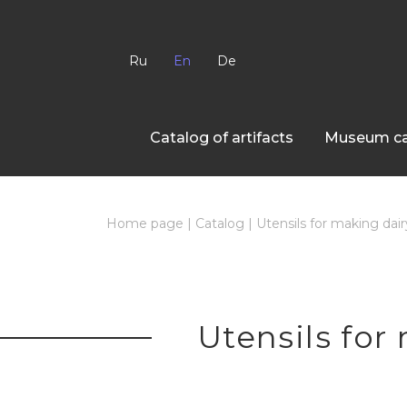
Ru
En
De
Сatalog of artifacts
Museum ca
Home page
|
Catalog
|
Utensils for making dai
Utensils for