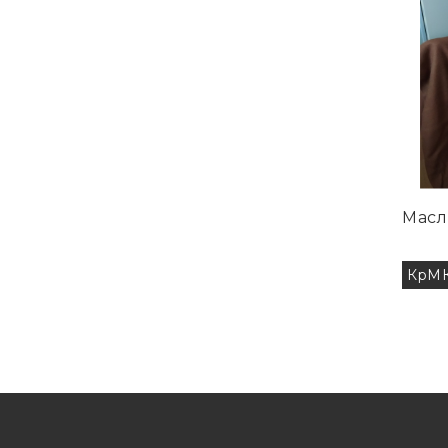
Масл
КрМК