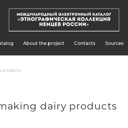
talog
About the project
Contacts
Sources
ry products
 making dairy products