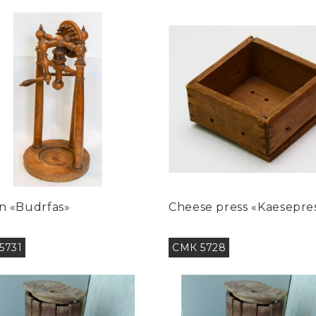
n «Budrfas»
Cheese press «Kaesepre
5731
СМК 5728