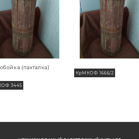
обойка (пахталка)
КрМКОФ 1666/2
ОФ 3445