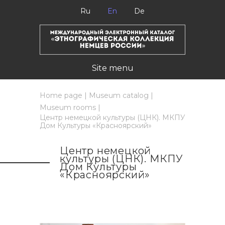
Ru
En
De
Site menu
Home page
|
Museum catalog
|
Museum rooms
|
Центр немецкой культуры (ЦНК). МКПУ
Дом Культуры «Красноярский»
Центр немецкой
культуры (ЦНК). МКПУ
Дом Культуры
«Красноярский»